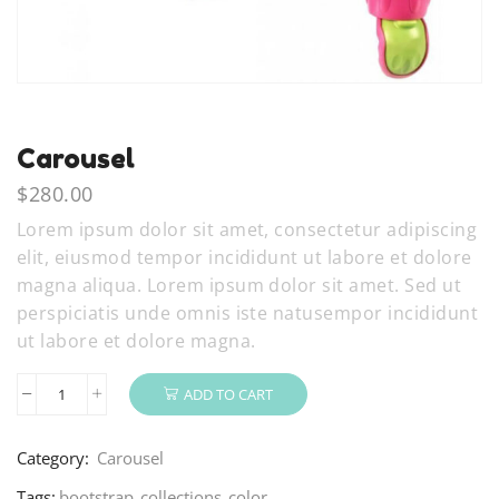
Carousel
$
280.00
Lorem ipsum dolor sit amet, consectetur adipiscing
elit, eiusmod tempor incididunt ut labore et dolore
magna aliqua. Lorem ipsum dolor sit amet. Sed ut
perspiciatis unde omnis iste natusempor incididunt
ut labore et dolore magna.
ADD TO CART
Category:
Carousel
Tags:
bootstrap
,
collections
,
color