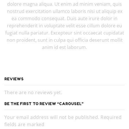
dolore magna aliqua. Ut enim ad minim veniam, quis
nostrud exercitation ullamco laboris nisi ut aliquip ex
ea commodo consequat. Duis aute irure dolor in
reprehenderit in voluptate velit esse cillum dolore eu
fugiat nulla pariatur. Excepteur sint occaecat cupidatat
non proident, sunt in culpa qui officia deserunt mollit
anim id est laborum.
REVIEWS
There are no reviews yet.
BE THE FIRST TO REVIEW “CAROUSEL”
Your email address will not be published. Required
fields are marked