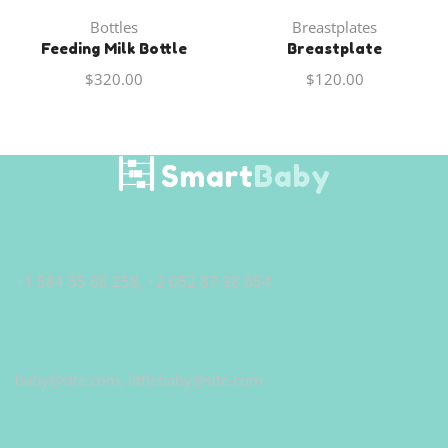
Bottles
Breastplates
Feeding Milk Bottle
Breastplate
$
320.00
$
120.00
+1 584 55 68 258, +2 052 87 98 654
baby@site.com, littlebaby@site.com