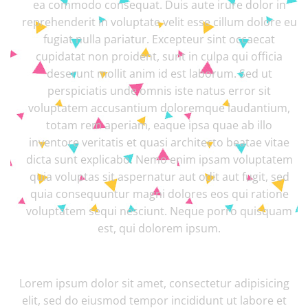
ea commodo consequat. Duis aute irure dolor in
reprehenderit in voluptate velit esse cillum dolore eu
fugiat nulla pariatur. Excepteur sint occaecat
cupidatat non proident, sunt in culpa qui officia
deserunt mollit anim id est laborum. Sed ut
perspiciatis unde omnis iste natus error sit
voluptatem accusantium doloremque laudantium,
totam rem aperiam, eaque ipsa quae ab illo
inventore veritatis et quasi architecto beatae vitae
dicta sunt explicabo. Nemo enim ipsam voluptatem
quia voluptas sit aspernatur aut odit aut fugit, sed
quia consequuntur magni dolores eos qui ratione
voluptatem sequi nesciunt. Neque porro quisquam
est, qui dolorem ipsum.
Lorem ipsum dolor sit amet, consectetur adipisicing
elit, sed do eiusmod tempor incididunt ut labore et