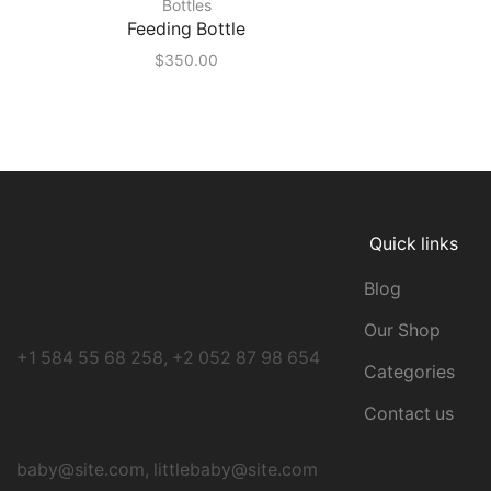
Bottles
Feeding Bottle
$
350.00
Quick links
Blog
Our Shop
+1 584 55 68 258, +2 052 87 98 654
Categories
Contact us
baby@site.com, littlebaby@site.com