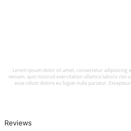
Lorem ipsum dolor sit amet, consectetur adipisicing 
veniam, quis nostrud exercitation ullamco laboris nisi 
esse cillum dolore eu fugiat nulla pariatur. Excepteur
Reviews