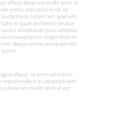
ui officia deserunt mollit anim id
nde omnis iste natus error sit
laudantium, totam rem aperiam,
itatis et quasi architecto beatae
m ipsam voluptatem quia voluptas
d quia consequuntur magni dolores
ciunt. Neque porro quisquam est,
 ipsum.
 magna aliqua. Ut enim ad minim
 reprehenderit in voluptate velit
cia deserunt mollit anim id est