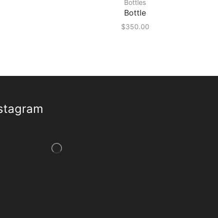
Bottles
Bottle
$
350.00
stagram