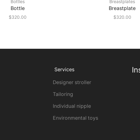
Bottles
Breastplates
Bottle
Breastplate
$
320.00
$
320.00
In
Services
Designer stroller
Tailoring
Individual nipple
Environmental toys