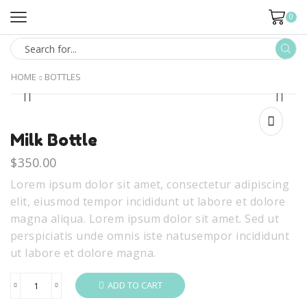
0
HOME
BOTTLES
Milk Bottle
$
350.00
Lorem ipsum dolor sit amet, consectetur adipiscing
elit, eiusmod tempor incididunt ut labore et dolore
magna aliqua. Lorem ipsum dolor sit amet. Sed ut
perspiciatis unde omnis iste natusempor incididunt
ut labore et dolore magna.
ADD TO CART