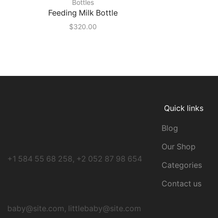
Bottles
Feeding Milk Bottle
$
320.00
Quick links
Blog
Our Shop
+1 584 55 68 258, +2 052 87 98 654
Categories
Contact us
baby@site.com, littlebaby@site.com