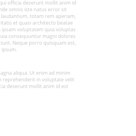
ui officia deserunt mollit anim id
nde omnis iste natus error sit
laudantium, totam rem aperiam,
itatis et quasi architecto beatae
m ipsam voluptatem quia voluptas
d quia consequuntur magni dolores
ciunt. Neque porro quisquam est,
 ipsum.
 magna aliqua. Ut enim ad minim
 reprehenderit in voluptate velit
cia deserunt mollit anim id est