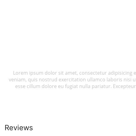
Lorem ipsum dolor sit amet, consectetur adipisicing 
veniam, quis nostrud exercitation ullamco laboris nisi 
esse cillum dolore eu fugiat nulla pariatur. Excepteur
Reviews