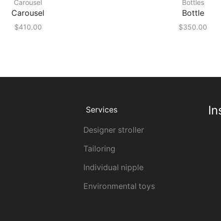
Carousel
Bottles
Carousel
Bottle
$
410.00
$
350.00
In
Services
Designer stroller
Tailoring
Individual nipple
Environmental toys