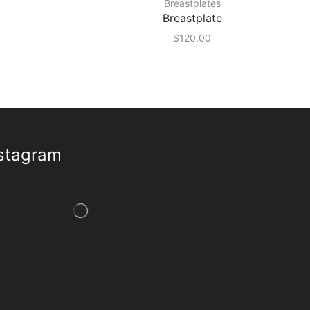
Breastplates
Breastplate
$
120.00
stagram