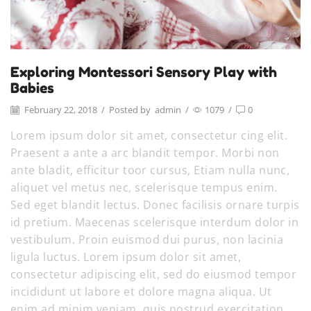
Exploring Montessori Sensory Play with
Babies
February 22, 2018
/
Posted by
admin
/
1079
/
0
Lorem ipsum dolor sit amet, consectetur cing elit.
Praesent a ante a arc blandit tempor. Morbi non
ante bladit, efficitur toor cursus, Etiam nulla nunc,
aliquet vel metus nec, scelerisque tempus enim.
Sed eget blandit lectus. Donec facilisis ornare turpis
id pretium. Maecenas scelerisque interdum dolor in
vestibulum. Proin euismod dui purus, non lacinia
ligula luctus. Lorem ipsum dolor sit amet,
consectetur adipiscing elit, sed do eiusmod tempor
incididunt ut labore et dolore magna aliqua. Ut
enim ad minim veniam, quis nostrud exercitation.